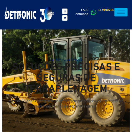
FALE
SEMINOVOS
CONOSCO
DETRONIC SERVIÇOS
SOLUÇÕES PRECISAS E
SEGURAS DE
TERRAPLENAGEM
Mais de 28 anos entregando soluções completas para a preparação de
terrenos de médias e grandes obras