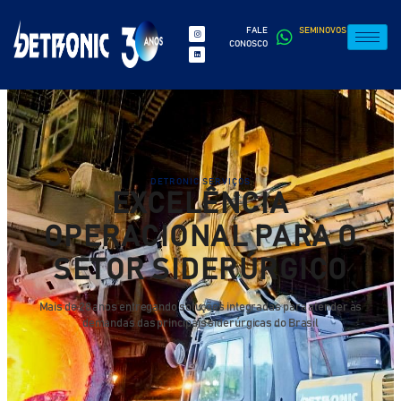
FALE
SEMINOVOS
CONOSCO
DETRONIC SERVIÇOS
EXCELÊNCIA
OPERACIONAL PARA O
SETOR SIDERÚRGICO
Mais de 28 anos entregando soluções integradas para atender às
demandas das principais siderúrgicas do Brasil