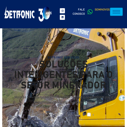
FALE
SEMINOVOS
CONOSCO
DETRONIC SERVIÇOS
SOLUÇÕES
INTELIGENTES PARA O
SETOR MINERADOR
Mais de 28 anos fornecendo suporte técnico e operacional para
maximizar resultados na mineração