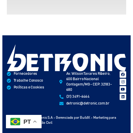
Fornecedores
Av. Wilson Tavares Ribeiro,
600 Bairro Nacional
Trabalhe Conosco
Contagem/MG - CEP: 32183-
Políticas e Cookies
680
(31) 3491-6464
detronic@detronic.com.br
Copyright © 2024 Detronic S.A - Gerenciado por BuildV. - Marketing para
PT
Engenharia e Construção Civil